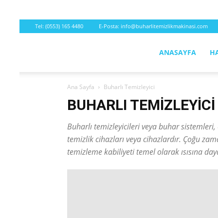
Tel:
(0553) 165 4480
E-Posta:
info@buharlitemizlikmakinasi.com
Buharlı
ANASAYFA
H
Ana Sayfa
Buharlı Temizleyici
Temizleyici
BUHARLI TEMIZLEYICI
Buharlı temizleyicileri veya buhar sistemleri,
2026
temizlik cihazları veya cihazlardır. Çoğu zama
temizleme kabiliyeti temel olarak ısısına day