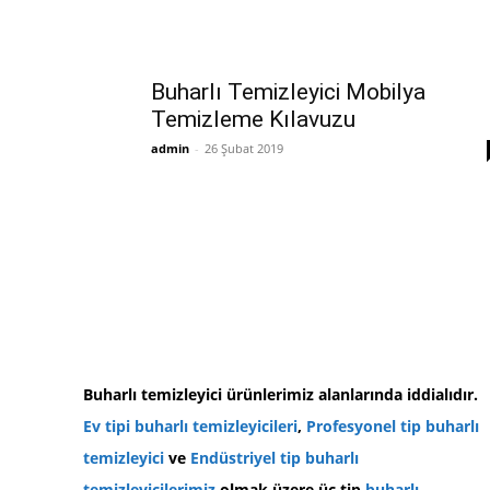
Buharlı Temizleyici Mobilya
Temizleme Kılavuzu
admin
-
26 Şubat 2019
Buharlı temizleyici ürünlerimiz alanlarında iddialıdır.
Ev tipi buharlı temizleyicileri
,
Profesyonel tip buharlı
temizleyici
ve
Endüstriyel tip buharlı
temizleyicilerimiz
olmak üzere üç tip
buharlı