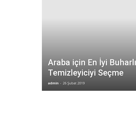
Araba için En İyi Buharl
Temizleyiciyi Seçme
admin
-
26 Şubat 2019