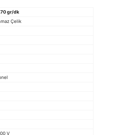
70 gr/dk
nmaz Çelik
onel
00 V