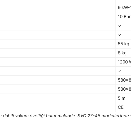
9 kW-
10 Bar
✓
✓
55 kg
8 kg
1200 
✓
580x
580x
5 m.
CE
 dahili vakum özelliği bulunmaktadır. SVC 27-48 modellerinde 