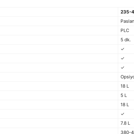
235-4
Pasla
PLC
5 dk.
✓
✓
✓
Opsiy
18 L
5 L
18 L
✓
7.8 L
380-4