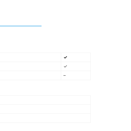
✓
✓
–