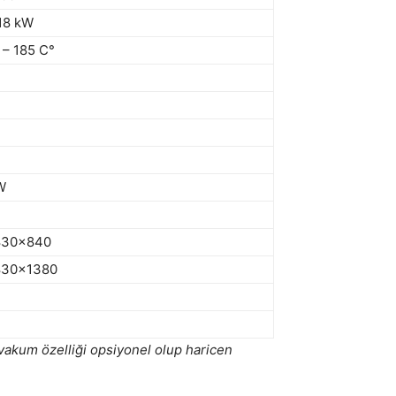
18 kW
 – 185 C°
W
830x840
830x1380
vakum özelliği opsiyonel olup haricen