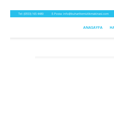
Tel:
(0553) 165 4480
E-Posta:
info@buharlitemizlikmakinasi.com
ANASAYFA
H
Buharlı
Temizleyici
2026