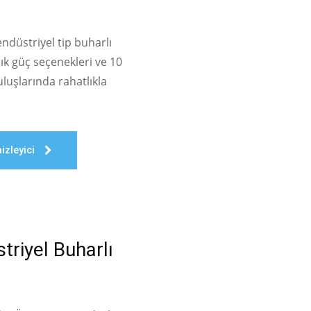
ndüstriyel tip buharlı
ık güç seçenekleri ve 10
uluşlarında rahatlıkla
zleyici
riyel Buharlı