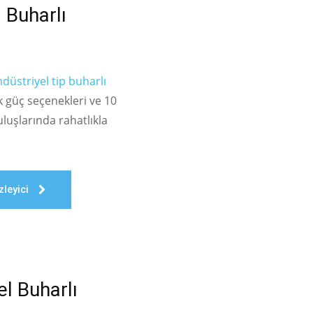
 Buharlı
düstriyel tip buharlı
k güç seçenekleri ve 10
uluşlarında rahatlıkla
leyici
l Buharlı