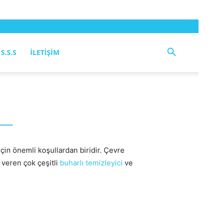
S.S.S
İLETIŞIM
r
 için önemli koşullardan biridir. Çevre
 veren çok çeşitli
buharlı temizleyici
ve