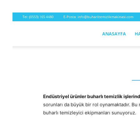
Tel:
(0553) 165 4480
E-Posta:
info@buharlitemizlikmakinasi.com
ANASAYFA
H
Buharlı
Temizleyici
2026
Endüstriyel ürünler buharlı temizlik işler
sorunları da büyük bir rol oynamaktadır. Bu n
buharlı temizleyici ekipmanları sunuyoruz.