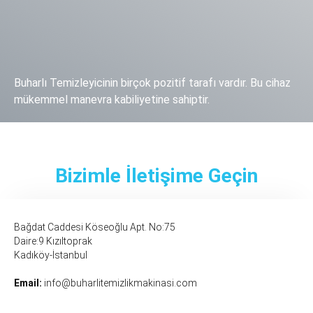
Buharlı Temizleyicinin birçok pozitif tarafı vardır. Bu cihaz
mükemmel manevra kabiliyetine sahiptir.
Devamı
Bizimle İletişime Geçin
Bağdat Caddesi Köseoğlu Apt. No:75
Daire:9 Kızıltoprak
Kadıköy-İstanbul
Email:
info@buharlitemizlikmakinasi.com