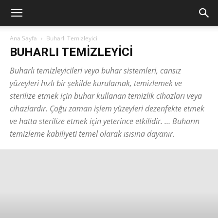
Ana Sayfa
Buharlı Temizleyici
BUHARLI TEMIZLEYICI
Buharlı temizleyicileri veya buhar sistemleri, cansız
yüzeyleri hızlı bir şekilde kurulamak, temizlemek ve
sterilize etmek için buhar kullanan temizlik cihazları veya
cihazlardır. Çoğu zaman işlem yüzeyleri dezenfekte etmek
ve hatta sterilize etmek için yeterince etkilidir. … Buharın
temizleme kabiliyeti temel olarak ısısına dayanır.